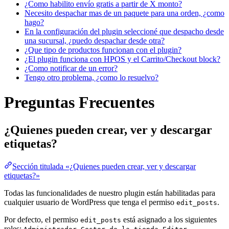
¿Como habilito envío gratis a partir de X monto?
Necesito despachar mas de un paquete para una orden, ¿como
hago?
En la configuración del plugin seleccioné que despacho desde
una sucursal, ¿puedo despachar desde otra?
¿Que tipo de productos funcionan con el plugin?
¿El plugin funciona con HPOS y el Carrito/Checkout block?
¿Como notificar de un error?
Tengo otro problema, ¿como lo resuelvo?
Preguntas Frecuentes
¿Quienes pueden crear, ver y descargar
etiquetas?
Sección titulada «¿Quienes pueden crear, ver y descargar
etiquetas?»
Todas las funcionalidades de nuestro plugin están habilitadas para
cualquier usuario de WordPress que tenga el permiso
.
edit_posts
Por defecto, el permiso
está asignado a los siguientes
edit_posts
roles:
,
,
,